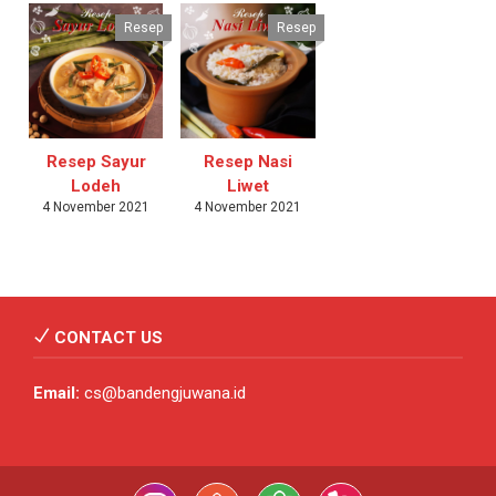
Resep
Resep
Resep Sayur
Resep Nasi
Lodeh
Liwet
4 November 2021
4 November 2021
CONTACT US
Email:
cs@bandengjuwana.id