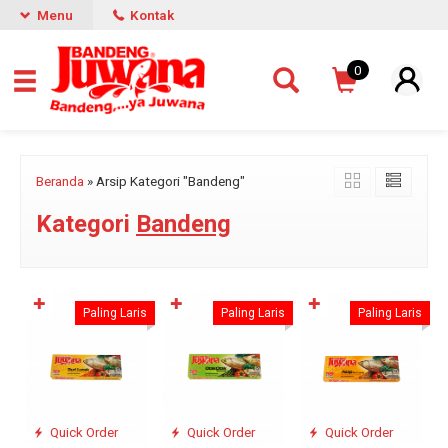
Menu
Kontak
0
Beranda
»
Arsip Kategori "Bandeng"
Kategori
Bandeng
✚
✚
✚
Paling Laris
Paling Laris
Paling Laris
Quick Order
Quick Order
Quick Order