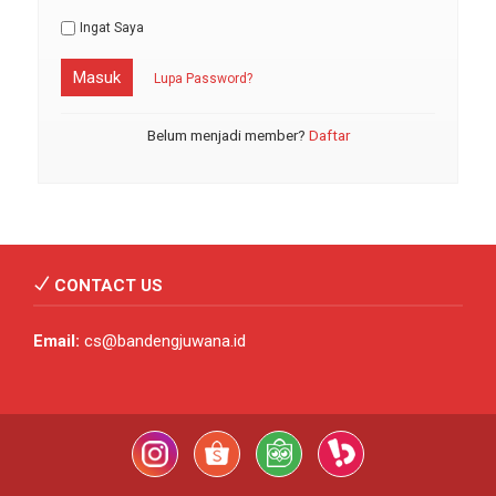
Ingat Saya
Masuk
Lupa Password?
Belum menjadi member?
Daftar
CONTACT US
Email:
cs@bandengjuwana.id